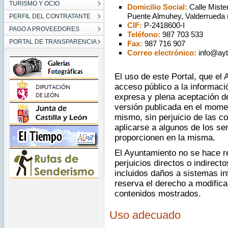
TURISMO Y OCIO
Domicilio Social:
Calle Mister
Puente Almuhey, Valderrueda 
PERFIL DEL CONTRATANTE
CIF:
P-2418600-I
PAGO A PROVEEDORES
Teléfono:
987 703 533
PORTAL DE TRANSPARENCIA
Fax:
987 716 907
Correo electrónico:
info@ayt
El uso de este Portal, que el 
acceso público a la informaci
expresa y plena aceptación d
versión publicada en el mome
mismo, sin perjuicio de las c
aplicarse a algunos de los se
proporcionen en la misma.
El Ayuntamiento no se hace r
perjuicios directos o indirect
incluidos daños a sistemas in
reserva el derecho a modific
contenidos mostrados.
Uso adecuado