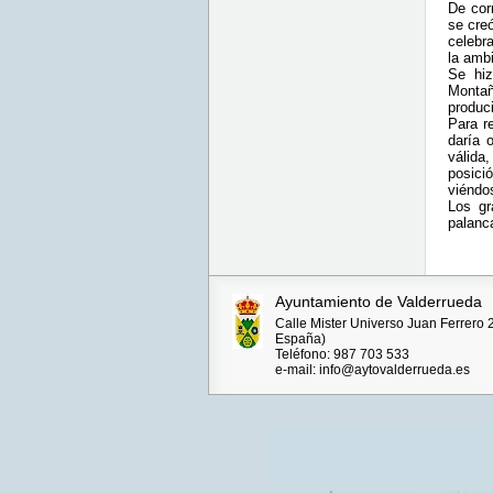
De cor
se cre
celebra
la ambi
Se hiz
Montaña
produci
Para r
daría 
válida
posici
viéndo
Los gr
palanca
Ayuntamiento de Valderrueda
Calle Mister Universo Juan Ferrero 
España)
Teléfono: 987 703 533
e-mail: info@aytovalderrueda.es