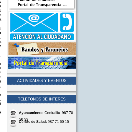
s
n
d
a
a
u
a
,
a
e
,
o
s
y
e
ACTIVIDADES Y EVENTOS
n
,
e
,
TELÉFONOS DE INTERÉS
e
a
Ayuntamiento:
Centralita: 987 70
35 33
Centro de Salud:
987 71 60 15