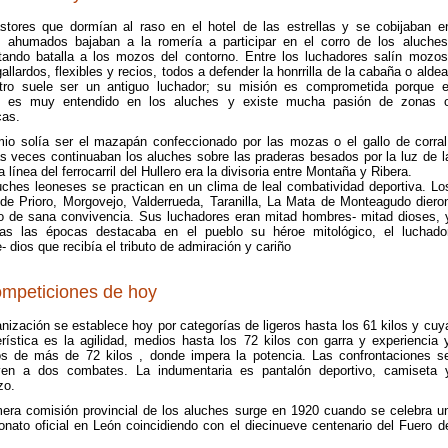
stores que dormían al raso en el hotel de las estrellas y se cobijaban e
 ahumados bajaban a la romería a participar en el corro de los aluches
tando batalla a los mozos del contorno. Entre los luchadores salín mozos
gallardos, flexibles y recios, todos a defender la honrrilla de la cabaña o aldea
itro suele ser un antiguo luchador; su misión es comprometida porque e
o es muy entendido en los aluches y existe mucha pasión de zonas 
as.
mio solía ser el mazapán confeccionado por las mozas o el gallo de corral
s veces continuaban los aluches sobre las praderas besados por la luz de l
a línea del ferrocarril del Hullero era la divisoria entre Montaña y Ribera.
uches leoneses se practican en un clima de leal combatividad deportiva. Lo
 de Prioro, Morgovejo, Valderrueda, Taranilla, La Mata de Monteagudo diero
o de sana convivencia. Sus luchadores eran mitad hombres- mitad dioses, 
as las épocas destacaba en el pueblo su héroe mitológico, el luchado
 dios que recibía el tributo de admiración y cariño
ompeticiones de hoy
nización se establece hoy por categorías de ligeros hasta los 61 kilos y cuy
erística es la agilidad, medios hasta los 72 kilos con garra y experiencia 
s de más de 72 kilos , donde impera la potencia. Las confrontaciones s
ven a dos combates. La indumentaria es pantalón deportivo, camiseta 
zo.
mera comisión provincial de los aluches surge en 1920 cuando se celebra u
nato oficial en León coincidiendo con el diecinueve centenario del Fuero d