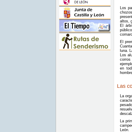
Los pa
chozos
presen
altos, 
El árb
públic
comarc
El pre
Cuanta
luna. L
Los al
corros
ejempl
en tod
hombre-
Las c
La orga
caract
pesado
resuel
descal
La pri
campeo
León.