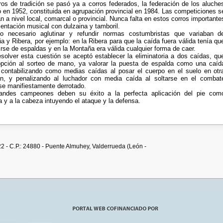
ros de tradición se pasó ya a corros federados, la federación de los aluche
ó en 1952, constituida en agrupación provincial en 1984. Las competiciones s
n a nivel local, comarcal o provincial. Nunca falta en estos corros importante
entación musical con dulzaina y tamboril.
o necesario aglutinar y refundir normas costumbristas que variaban d
 y Ribera, por ejemplo: en la Ribera para que la caída fuera válida tenía qu
rse de espaldas y en la Montaña era válida cualquier forma de caer.
esolver esta cuestión se aceptó establecer la eliminatoria a dos caídas, qu
opción al sorteo de mano, ya valorar la puesta de espalda como una caíd
, contabilizando como medias caídas al posar el cuerpo en el suelo en otr
ón, y penalizando al luchador con media caída al soltarse en el combat
se manifiestamente derrotado.
andes campeones deben su éxito a la perfecta aplicación del pie com
 y a la cabeza intuyendo el ataque y la defensa.
22 - C.P.: 24880 - Puente Almuhey, Valderrueda (León -