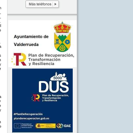
n
,
,
.
l
o
.
a
s
n
y
r
a
y
e
y
n
e