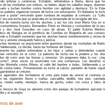
ndo ánforas y cerámicas. Estrabón, refiriéndose a Iberia, decía que lo
s de las montañas son sobrios, no beben, dejan los cabellos largos, duerme
suelo y luchan hombre contra hombre con agilidad y destreza. En la Eda
los pueblos organizan torneos de lucha con entusiasmo. En Baleares la luch
rovar a juntar” venciendo quien tumbara de espaldas al contrario. La “Lolit
” era una lucha que se praticaba en la temporada de la recogida del lino.
bre de nuestra lucha son los aluches, y así los cita José María Goy en s
 costumbrista Susarón, Bernardino Pérez en Historia y costumbres de la raz
na y don José González en Lazo de almas. El padre Eutimio Martino
ático de filología en la pontificia de Comillas en Biografía de una comarc
ando a Estrabón sostienen que los aluches fueron entretenimiento y recreo d
ros y astures ensayando fuerza y pericia.
uches leoneses se practicaron entre guerreros desde las montañas de Riaño
 Valderrueda, La Vecilla, hasta las fronteras del Duero.
amente los padres entrenaban a los hijos y salían a defenderles cuand
aban vencidos en el corro. La palestra de lucha era la pradera y los día
dos de corro eran las fiestas y romerías. Un pregonero daba la voz: ¿ha
luche?, otras veces se anunciaba con una cornamusa. Los desafíos s
ían Montaña contra Ribera, el valle del hambre a todos, Valderrueda y u
do contra todos. Primeramente se luchó al calzón, pantalón de fuerte sayal
garrándose al cinturón.
z agarrados dos luchadores al cinto para tratar de vencer al contrario s
n las siguientes llaves o mañas: zancadilla, dedilla, tres pies, carrilada
a, media vuelta, retortijón, tranca de gocha, voleo con cruce y falso d
a.
s lienzos de Goya se advierte como dos parejas de luchadores ejecutan l
lla y el retortijón.
rros de ayer