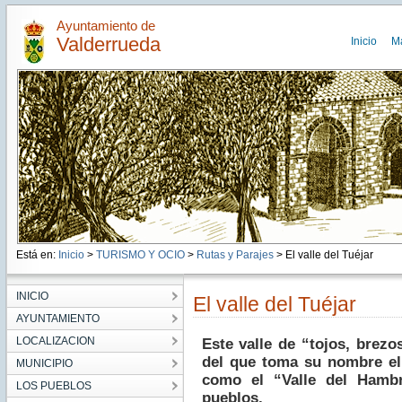
Ayuntamiento de
Valderrueda
Inicio
M
Está en:
Inicio
>
TURISMO Y OCIO
>
Rutas y Parajes
> El valle del Tuéjar
INICIO
El valle del Tuéjar
AYUNTAMIENTO
LOCALIZACION
Este valle de “tojos, brezo
del que toma su nombre el
MUNICIPIO
como el “Valle del Hamb
LOS PUEBLOS
pueblos.