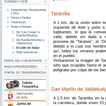
TURISMO Y OCIO
Alojamientos, Restaurantes
Taranilla
y Ocio
Ferias y Fiestas
A 1 km. de la unión entre l
Tradiciones
izquierda de éste y junto a
Rutas y Parajes
habitantes, lo que le convi
De "Las Conjas" a
Puente Almuhey
valle, debido sin duda a s
De Puente Almuhey a
proviene de “Taranos”, el “Di
Villamorisca
debido a lo cual sus hombr
El valle del Tuéjar
así, todos los veranos podem
Ruta Vadiniense
en el pueblo.
Visitaremos la imagen de Tar
PERFIL DEL CONTRATANTE
sitio que ocupaba hasta el a
PAGO A PROVEEDORES
peligraba por culpa de las ba
PORTAL DE TRANSPARENCIA
San Martín de Valdetuéj
A 1,5 km. de Taranilla, en la
la carretera, donde viven 15